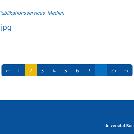
Publikationsservices_Medien
.jpg
1
2
3
4
5
6
7
...
27
(aktu
ell)
Universität Bo