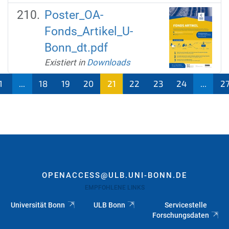
Poster_OA-
Fonds_Artikel_U-
Bonn_dt.pdf
Existiert in
Downloads
1
...
18
19
20
21
22
23
24
...
2
(aktu
ell)
OPENACCESS@ULB.UNI-BONN.DE
EMPFOHLENE LINKS
Universität Bonn
ULB Bonn
Servicestelle
Forschungsdaten