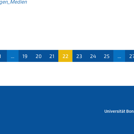
gen_Medien
1
...
19
20
21
22
23
24
25
...
2
(aktu
ell)
Universität Bo