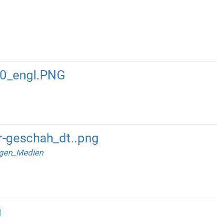
0_engl.PNG
r-geschah_dt..png
gen_Medien
g