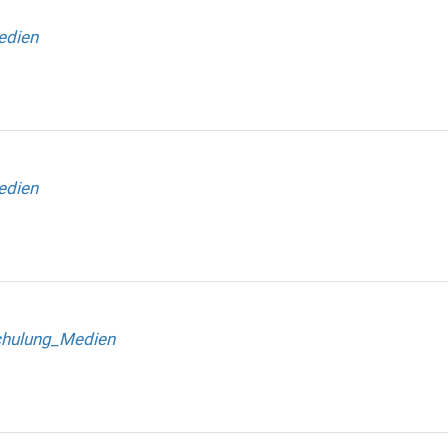
edien
edien
chulung_Medien