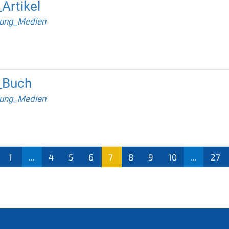
Artikel
rung_Medien
_Buch
rung_Medien
1
...
4
5
6
7
8
9
10
...
27
(aktu
ell)