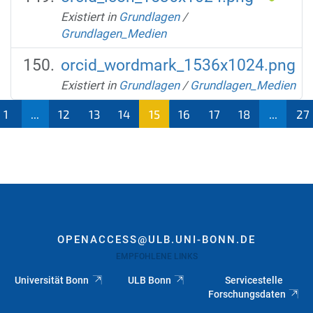
Existiert in
Grundlagen
/
Grundlagen_Medien
orcid_wordmark_1536x1024.png
Existiert in
Grundlagen
/
Grundlagen_Medien
1
...
12
13
14
15
16
17
18
...
27
(aktu
ell)
OPENACCESS@ULB.UNI-BONN.DE
EMPFOHLENE LINKS
Universität Bonn
ULB Bonn
Servicestelle
Forschungsdaten