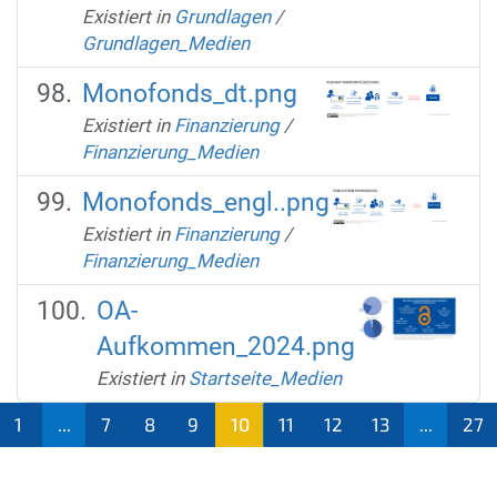
Existiert in
Grundlagen
/
Grundlagen_Medien
Monofonds_dt.png
Existiert in
Finanzierung
/
Finanzierung_Medien
Monofonds_engl..png
Existiert in
Finanzierung
/
Finanzierung_Medien
OA-
Aufkommen_2024.png
Existiert in
Startseite_Medien
1
...
7
8
9
10
11
12
13
...
27
(aktu
ell)