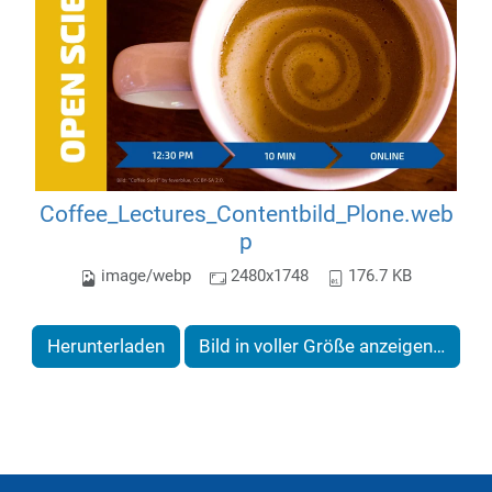
Coffee_Lectures_Contentbild_Plone.web
p
image/webp
2480x1748
176.7 KB
Herunterladen
Bild in voller Größe anzeigen…