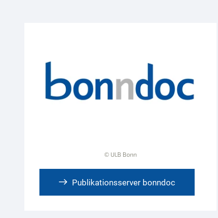
:
© ULB Bonn
Publikationsserver bonndoc