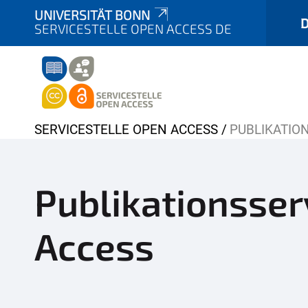
UNIVERSITÄT BONN
SERVICESTELLE OPEN ACCESS DE
Y
SERVICESTELLE OPEN ACCESS
PUBLIKATIO
o
u
a
Publikationsser
r
e
Access
h
e
r
e